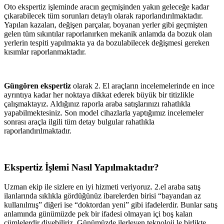
Oto ekspertiz işleminde aracın geçmişinden yakın geleceğe kadar
çıkarabilecek tüm sorunları detaylı olarak raporlandırılmaktadır.
Yapılan kazaları, değişen parçalar, boyanan yerler gibi geçmişten
gelen tüm sıkıntılar raporlanırken mekanik anlamda da bozuk olan
yerlerin tespiti yapılmakta ya da bozulabilecek değişmesi gereken
kısımlar raporlanmaktadır.
Güngören ekspertiz
olarak 2. El araçların incelemelerinde en ince
ayrıntıya kadar her noktaya dikkat ederek büyük bir titizlikle
çalışmaktayız. Aldığınız raporla araba satışlarınızı rahatlıkla
yapabilmektesiniz. Son model cihazlarla yaptığımız incelemeler
sonrası araçla ilgili tüm detay bulgular rahatlıkla
raporlandırılmaktadır.
Ekspertiz İşlemi Nasıl Yapılmaktadır?
Uzman ekip ile sizlere en iyi hizmeti veriyoruz. 2.el araba satış
ilanlarında sıklıkla gördüğünüz ibarelerden birisi “bayandan az
kullanılmış” diğeri ise “doktordan yeni” gibi ifadelerdir. Bunlar satış
anlamında günümüzde pek bir ifadesi olmayan içi boş kalan
cümlelerdir diyebiliriz. Günümüzde ilerleyen teknoloji le birlikte