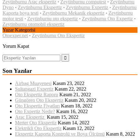
Zeytinburnu Araç ekspertiz
·
Zeytinburnu computest
·
Zeytinburnu
Dyno
·
Zeytinburnu Ekspertiz
·
Zeytinburnu Expertiz
·
Zeytinburnu
Kaporta boya testi
·
Zeytinburnu Mekanik ekspertiz
·
Zeytinburnu
motor testi
·
Zeytinburnu oto ekspertiz
·
Zeytinburnu Oto Expertiz
·
Zeytinburnu otomobil ekspertiz
Yazar Kategorisi
Otoexper.net
·
Zeytinburnu Oto Ekspertiz
Yorum Kapat
Son Yazılar
Airbag Muayenesi
Kasım 23, 2022
Sultangazi Expertiz
Kasım 22, 2022
Oto Ekspertiz Raporu
Kasım 21, 2022
Güngören Oto Ekspertiz
Kasım 20, 2022
Oto Ekspertiz Fiyatları
Kasım 18, 2022
Oto Expertiz Nedir?
Kasım 16, 2022
Araç Ekspertiz
Kasım 15, 2022
Merter Oto Ekspertiz
Kasım 14, 2022
Elektrikli Oto Ekspertiz
Kasım 12, 2022
Ekspertiz Kaporta Kontrolü ve Boya Ölçümü
Kasım 8, 2022