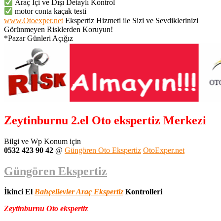
Araç İçi ve Dışı Detaylı Kontrol
motor conta kaçak testi
www.Otoexper.net
Ekspertiz Hizmeti ile Sizi ve Sevdiklerinizi
Görünmeyen Risklerden Koruyun!
*Pazar Günleri Açığız
Zeytinburnu 2.el Oto ekspertiz Merkezi
Bilgi ve Wp Konum için
0532 423 90 42
@
Güngören Oto Ekspertiz
OtoExper.net
Güngören Ekspertiz
İkinci El
Bahçelievler Araç Ekspertiz
Kontrolleri
Zeytinburnu Oto ekspertiz