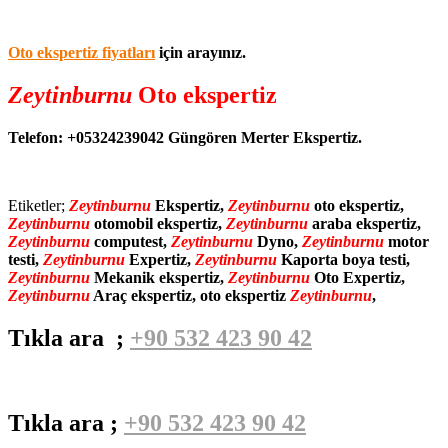
Oto ekspertiz fiyatları
için arayınız.
Zeytinburnu
Oto ekspertiz
Telefon: +05324239042 Güngören Merter Ekspertiz.
Etiketler;
Zeytinburnu
Ekspertiz,
Zeytinburnu
oto ekspertiz,
Zeytinburnu
otomobil ekspertiz,
Zeytinburnu
araba ekspertiz,
Zeytinburnu
computest,
Zeytinburnu
Dyno,
Zeytinburnu
motor
testi,
Zeytinburnu
Expertiz,
Zeytinburnu
Kaporta boya testi,
Zeytinburnu
Mekanik ekspertiz,
Zeytinburnu
Oto Expertiz,
Zeytinburnu
Araç ekspertiz, oto ekspertiz
Zeytinburnu
,
Tıkla ara ;
+90 532 423 90 42
Tıkla ara ;
+90 532 423 90 42