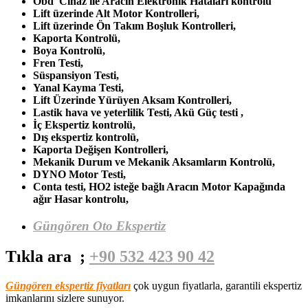
Obd Cihaz ile Aracın Elektronik Hataları kontrolü
Lift üzerinde Alt Motor Kontrolleri,
Lift üzerinde Ön Takım Boşluk Kontrolleri,
Kaporta Kontrolü,
Boya Kontrolü,
Fren Testi,
Süspansiyon Testi,
Yanal Kayma Testi,
Lift Üzerinde Yürüyen Aksam Kontrolleri,
Lastik hava ve yeterlilik Testi, Akü Güç testi ,
İç Ekspertiz kontrolü,
Dış ekspertiz kontrolü,
Kaporta Değişen Kontrolleri,
Mekanik Durum ve Mekanik Aksamların Kontrolü,
DYNO Motor Testi,
Conta testi, HO2 isteğe bağlı Aracın Motor Kapağında
ağır Hasar kontrolu,
Güngören Oto Ekspertiz
Tıkla ara ;
+90 532 423 90 42
Güngören ekspertiz fiyatları
çok uygun fiyatlarla, garantili ekspertiz
imkanlarını sizlere sunuyor.