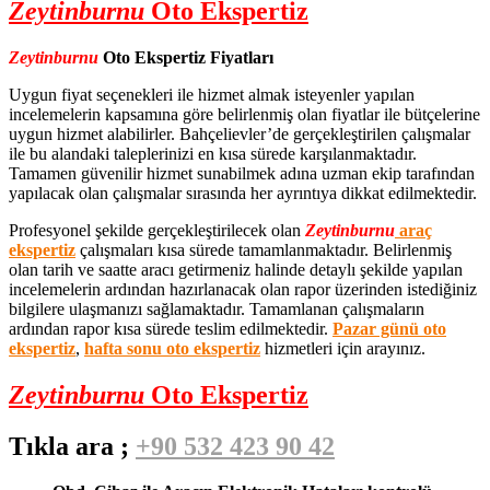
Zeytinburnu
Oto Ekspertiz
Zeytinburnu
Oto Ekspertiz Fiyatları
Uygun fiyat seçenekleri ile hizmet almak isteyenler yapılan
incelemelerin kapsamına göre belirlenmiş olan fiyatlar ile bütçelerine
uygun hizmet alabilirler. Bahçelievler’de gerçekleştirilen çalışmalar
ile bu alandaki taleplerinizi en kısa sürede karşılanmaktadır.
Tamamen güvenilir hizmet sunabilmek adına uzman ekip tarafından
yapılacak olan çalışmalar sırasında her ayrıntıya dikkat edilmektedir.
Profesyonel şekilde gerçekleştirilecek olan
Zeytinburnu
araç
ekspertiz
çalışmaları kısa sürede tamamlanmaktadır. Belirlenmiş
olan tarih ve saatte aracı getirmeniz halinde detaylı şekilde yapılan
incelemelerin ardından hazırlanacak olan rapor üzerinden istediğiniz
bilgilere ulaşmanızı sağlamaktadır. Tamamlanan çalışmaların
ardından rapor kısa sürede teslim edilmektedir.
Pazar günü oto
ekspertiz
,
hafta sonu oto ekspertiz
hizmetleri için arayınız.
Zeytinburnu
Oto Ekspertiz
Tıkla ara ;
+90 532 423 90 42