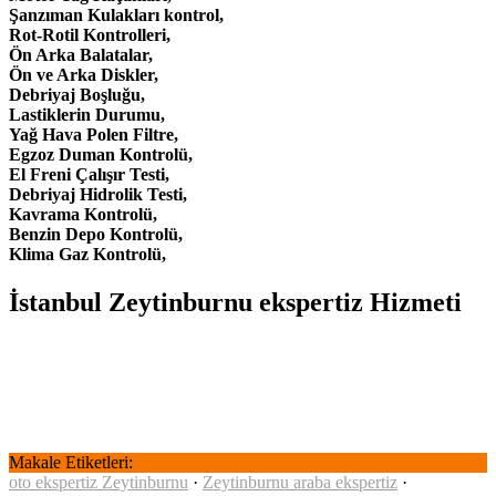
Şanzıman Kulakları kontrol,
Rot-Rotil Kontrolleri,
Ön Arka Balatalar,
Ön ve Arka Diskler,
Debriyaj Boşluğu,
Lastiklerin Durumu,
Yağ Hava Polen Filtre,
Egzoz Duman Kontrolü,
El Freni Çalışır Testi,
Debriyaj Hidrolik Testi,
Kavrama Kontrolü,
Benzin Depo Kontrolü,
Klima Gaz Kontrolü,
İstanbul
Zeytinburnu
ekspertiz Hizmeti
Makale Etiketleri:
oto ekspertiz Zeytinburnu
·
Zeytinburnu araba ekspertiz
·