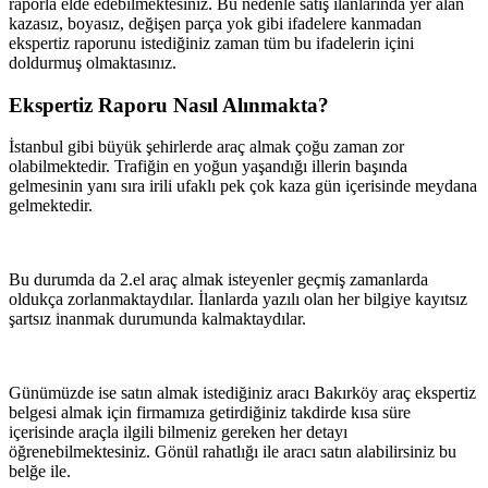
raporla elde edebilmektesiniz. Bu nedenle satış ilanlarında yer alan
kazasız, boyasız, değişen parça yok gibi ifadelere kanmadan
ekspertiz raporunu istediğiniz zaman tüm bu ifadelerin içini
doldurmuş olmaktasınız.
Ekspertiz Raporu Nasıl Alınmakta?
İstanbul gibi büyük şehirlerde araç almak çoğu zaman zor
olabilmektedir. Trafiğin en yoğun yaşandığı illerin başında
gelmesinin yanı sıra irili ufaklı pek çok kaza gün içerisinde meydana
gelmektedir.
Bu durumda da 2.el araç almak isteyenler geçmiş zamanlarda
oldukça zorlanmaktaydılar. İlanlarda yazılı olan her bilgiye kayıtsız
şartsız inanmak durumunda kalmaktaydılar.
Günümüzde ise satın almak istediğiniz aracı Bakırköy araç ekspertiz
belgesi almak için firmamıza getirdiğiniz takdirde kısa süre
içerisinde araçla ilgili bilmeniz gereken her detayı
öğrenebilmektesiniz. Gönül rahatlığı ile aracı satın alabilirsiniz bu
belğe ile.