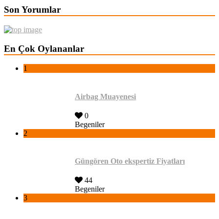
Son Yorumlar
En Çok Oylananlar
1
Airbag Muayenesi
0
Begeniler
2
Güngören Oto ekspertiz Fiyatları
44
Begeniler
3