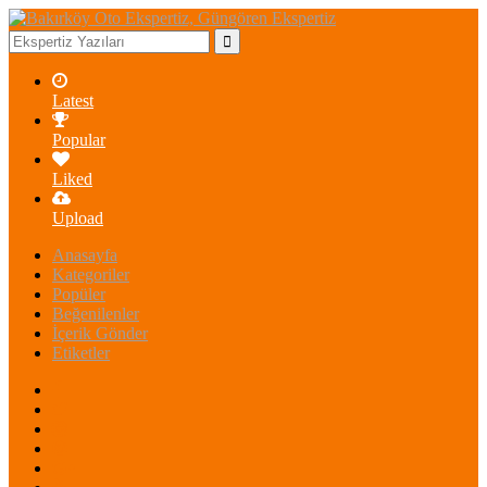
Latest
Popular
Liked
Upload
Anasayfa
Kategoriler
Popüler
Beğenilenler
İçerik Gönder
Etiketler