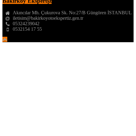
Bakırköy Ekspertşz
Akıncılar Mh. Çukurova Sk. No:27/B Güngören İSTANBUL
iletisim@bakirkoyotoekspertiz.gen.tr
05324239042
0532154 17 55