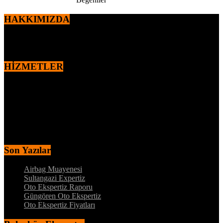
HAKKIMIZDA
2010 yılından itibaren,
Ercan ÖZEN
tarafından kurulan markamız
otomotiv sektöründe faaliyet göstermektedir.
HİZMETLER
MOTOR – MEKANİK KONTROL
DYNO – MOTOR PERFORMANS TESTİ
MEKANİK ALT KONTROL
KAPORTA BOYA KONTROLÜ
İÇ AKSAM ELEKTRİK KONTROL
MEKANİK ALT KONTROL
Son Yazılar
Airbag Muayenesi
Sultangazi Expertiz
Oto Ekspertiz Raporu
Güngören Oto Ekspertiz
Oto Ekspertiz Fiyatları