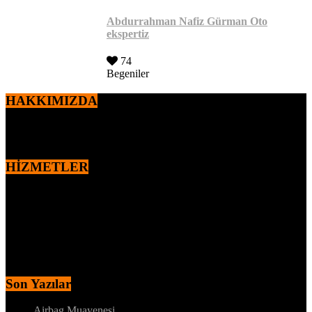
Abdurrahman Nafiz Gürman Oto
ekspertiz
74
Begeniler
HAKKIMIZDA
2010 yılından itibaren,
Ercan ÖZEN
tarafından kurulan markamız
otomotiv sektöründe faaliyet göstermektedir.
HİZMETLER
MOTOR – MEKANİK KONTROL
DYNO – MOTOR PERFORMANS TESTİ
MEKANİK ALT KONTROL
KAPORTA BOYA KONTROLÜ
İÇ AKSAM ELEKTRİK KONTROL
MEKANİK ALT KONTROL
Son Yazılar
Airbag Muayenesi