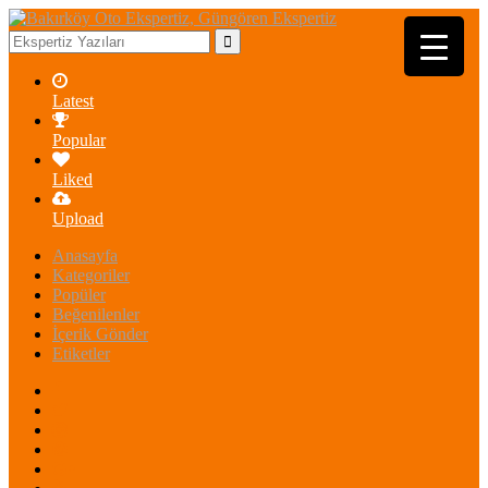
Latest
Popular
Liked
Upload
Anasayfa
Kategoriler
Popüler
Beğenilenler
İçerik Gönder
Etiketler