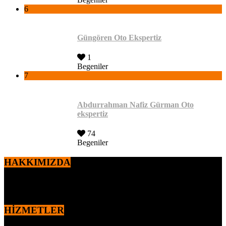
6
Güngören Oto Ekspertiz
1
Begeniler
7
Abdurrahman Nafiz Gürman Oto
ekspertiz
74
Begeniler
HAKKIMIZDA
2010 yılından itibaren,
Ercan ÖZEN
tarafından kurulan markamız
otomotiv sektöründe faaliyet göstermektedir.
HİZMETLER