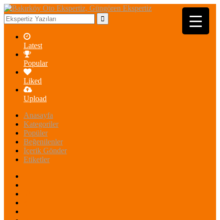
Latest
Popular
Liked
Upload
Anasayfa
Kategoriler
Popüler
Beğenilenler
İçerik Gönder
Etiketler