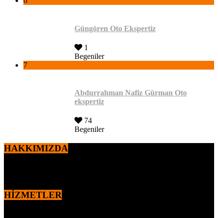
6
Güngören Oto Ekspertiz
1
Begeniler
7
Abdurrahman Nafiz Gürman Oto
ekspertiz
74
Begeniler
HAKKIMIZDA
2010 yılından itibaren,
Ercan ÖZEN
tarafından kurulan markamız
otomotiv sektöründe faaliyet göstermektedir.
HİZMETLER
MOTOR – MEKANİK KONTROL