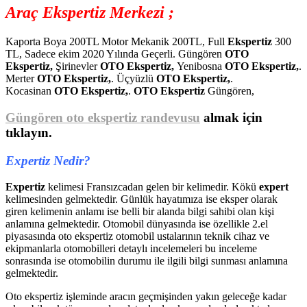
Araç Ekspertiz Merkezi ;
Kaporta Boya 200TL Motor Mekanik 200TL, Full
Ekspertiz
300
TL, Sadece ekim 2020 Yılında Geçerli. Güngören
OTO
Ekspertiz,
Şirinevler
OTO Ekspertiz,
Yenibosna
OTO Ekspertiz,
.
Merter
OTO Ekspertiz,
. Üçyüzlü
OTO Ekspertiz,
.
Kocasinan
OTO Ekspertiz,
.
OTO Ekspertiz
Güngören,
Güngören oto ekspertiz randevusu
almak için
tıklayın.
Expertiz Nedir?
Expertiz
kelimesi Fransızcadan gelen bir kelimedir. Kökü
expert
kelimesinden gelmektedir. Günlük hayatımıza ise eksper olarak
giren kelimenin anlamı ise belli bir alanda bilgi sahibi olan kişi
anlamına gelmektedir. Otomobil dünyasında ise özellikle 2.el
piyasasında oto ekspertiz otomobil ustalarının teknik cihaz ve
ekipmanlarla otomobilleri detaylı incelemeleri bu inceleme
sonrasında ise otomobilin durumu ile ilgili bilgi sunması anlamına
gelmektedir.
Oto ekspertiz işleminde aracın geçmişinden yakın geleceğe kadar