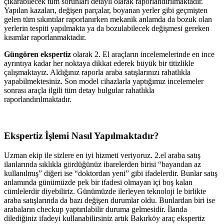
çıkarabilecek tüm sorunları detaylı olarak raporlandırılmaktadır.
Yapılan kazaları, değişen parçalar, boyanan yerler gibi geçmişten
gelen tüm sıkıntılar raporlanırken mekanik anlamda da bozuk olan
yerlerin tespiti yapılmakta ya da bozulabilecek değişmesi gereken
kısımlar raporlanmaktadır.
Güngören ekspertiz
olarak 2. El araçların incelemelerinde en ince
ayrıntıya kadar her noktaya dikkat ederek büyük bir titizlikle
çalışmaktayız. Aldığınız raporla araba satışlarınızı rahatlıkla
yapabilmektesiniz. Son model cihazlarla yaptığımız incelemeler
sonrası araçla ilgili tüm detay bulgular rahatlıkla
raporlandırılmaktadır.
Ekspertiz İşlemi Nasıl Yapılmaktadır?
Uzman ekip ile sizlere en iyi hizmeti veriyoruz. 2.el araba satış
ilanlarında sıklıkla gördüğünüz ibarelerden birisi “bayandan az
kullanılmış” diğeri ise “doktordan yeni” gibi ifadelerdir. Bunlar satış
anlamında günümüzde pek bir ifadesi olmayan içi boş kalan
cümlelerdir diyebiliriz. Günümüzde ilerleyen teknoloji le birlikte
araba satışlarında da bazı değişen durumlar oldu. Bunlardan biri ise
arabaların checkup yaptırılabilir duruma gelmesidir. İlanda
dilediğiniz ifadeyi kullanabilirsiniz artık Bakırköy araç ekspertiz