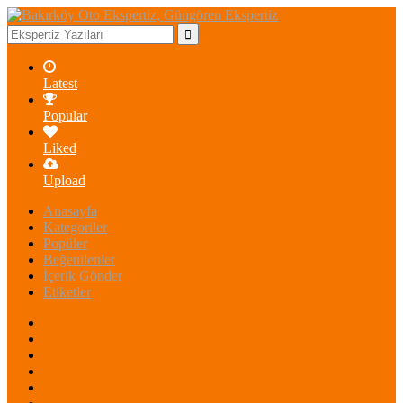
Latest
Popular
Liked
Upload
Anasayfa
Kategoriler
Popüler
Beğenilenler
İçerik Gönder
Etiketler