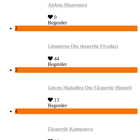
Airbag Muayenesi
0
Begeniler
2
Güngören Oto ekspertiz Fiyatları
44
Begeniler
3
Güven Mahallesi Oto Ekspertiz Hizmeti
13
Begeniler
4
Ekspertiz Kampanya