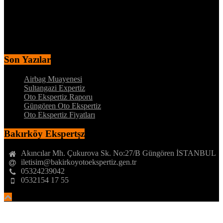
DYNO – MOTOR PERFORMANS TESTİ
MEKANİK ALT KONTROL
KAPORTA BOYA KONTROLÜ
İÇ AKSAM ELEKTRİK KONTROL
MEKANİK ALT KONTROL
Son Yazılar
Airbag Muayenesi
Sultangazi Expertiz
Oto Ekspertiz Raporu
Güngören Oto Ekspertiz
Oto Ekspertiz Fiyatları
Bakırköy Ekspertşz
Akıncılar Mh. Çukurova Sk. No:27/B Güngören İSTANBUL
iletisim@bakirkoyotoekspertiz.gen.tr
05324239042
0532154 17 55