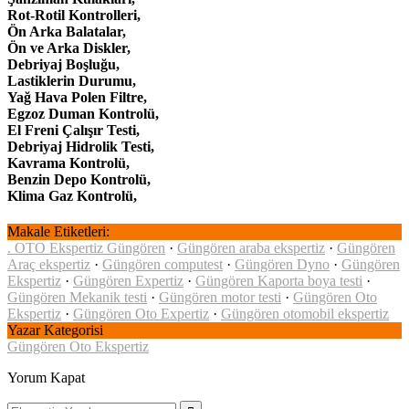
Rot-Rotil Kontrolleri,
Ön Arka Balatalar,
Ön ve Arka Diskler,
Debriyaj Boşluğu,
Lastiklerin Durumu,
Yağ Hava Polen Filtre,
Egzoz Duman Kontrolü,
El Freni Çalışır Testi,
Debriyaj Hidrolik Testi,
Kavrama Kontrolü,
Benzin Depo Kontrolü,
Klima Gaz Kontrolü,
Makale Etiketleri:
. OTO Ekspertiz Güngören
·
Güngören araba ekspertiz
·
Güngören
Araç ekspertiz
·
Güngören computest
·
Güngören Dyno
·
Güngören
Ekspertiz
·
Güngören Expertiz
·
Güngören Kaporta boya testi
·
Güngören Mekanik testi
·
Güngören motor testi
·
Güngören Oto
Ekspertiz
·
Güngören Oto Expertiz
·
Güngören otomobil ekspertiz
Yazar Kategorisi
Güngören Oto Ekspertiz
Yorum Kapat