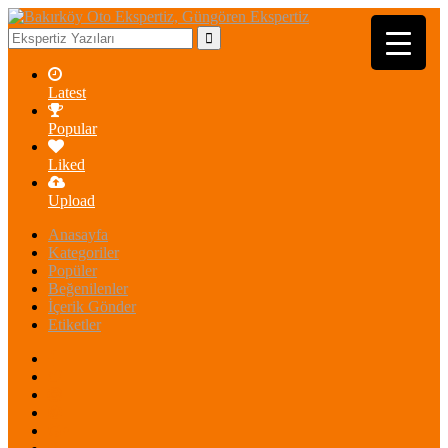
Latest
Popular
Liked
Upload
Anasayfa
Kategoriler
Popüler
Beğenilenler
İçerik Gönder
Etiketler