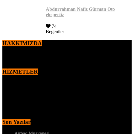
Abdurrahman Nafiz Gürman Oto
ekspertiz
74
Begeniler
HAKKIMIZDA
2010 yılından itibaren,
Ercan ÖZEN
tarafından kurulan markamız
otomotiv sektöründe faaliyet göstermektedir.
HİZMETLER
MOTOR – MEKANİK KONTROL
DYNO – MOTOR PERFORMANS TESTİ
MEKANİK ALT KONTROL
KAPORTA BOYA KONTROLÜ
İÇ AKSAM ELEKTRİK KONTROL
MEKANİK ALT KONTROL
Son Yazılar
Airbag Muayenesi