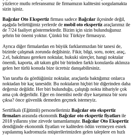
yüzlerce mutlu referansımız ile firmamızın kalitesini sorgulamakta
sizin işiniz.
Bağcılar Oto Ekspertiz
firması sadece
Bağcılar
ilçesinde değil,
aşağıda belirttiğimiz yerlerde de
mobil oto ekspertiz
araçlarımız ile
de 7/24 faaliyet göstermektedir. Bizim için sizin bulunduğunuz
şehrin bir önemi yoktur. Çünkü biz Türkiye firmasıyız.
Ayrıca diğer firmalardan en büyük farklarımızdan bir tanesi de,
bizimle çalışmak zorunda değilsiniz. Fikir, bilgi, soru, noter, araç,
2.el, bakılması gereken noktalar, hukuki süreçler, hangi noktalar
önemli, kaporta, alt takım gibi bir birinden farklı konularda aklınıza
gelen her türlü konuda bize ücretsiz danışabilirsiniz.
Yan tarafta da gördüğünüz noktalar, araçlarda baktığımız onlarca
noktadan bir kaç tanesidir. Bu noktaların hiçbiri bir diğerinden daha
değersiz değildir. Her biri bulunduğu, çalıştığı nokta itibariyle çok
ama çok değerlidir. Eğer en önemlisi nedir diye karşımıza bir soru
çıksa? önce güvenlik demeden geçmek istemeyiz.
Sertifikalı (Eğitimli) personellerimiz
Bağcılar
oto ekspertiz
firmaları
arasında ekonomik
Bağcılar
oto ekspertiz fiyatları
ile
2018 yıllarını yine zirvede tamamlamıştır.
Bağcılar Oto Ekspertiz
dendiğinde ekonomik fiyatları ve kaliteden ödün vermeyen esnek
yapılanmış kadromuzla müşterilerimizden gelen taleplere en hızlı