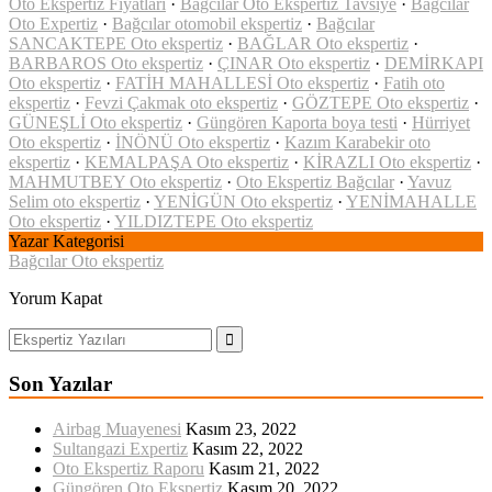
Oto Ekspertiz Fiyatları
·
Bağcılar Oto Ekspertiz Tavsiye
·
Bağcılar
Oto Expertiz
·
Bağcılar otomobil ekspertiz
·
Bağcılar
SANCAKTEPE Oto ekspertiz
·
BAĞLAR Oto ekspertiz
·
BARBAROS Oto ekspertiz
·
ÇINAR Oto ekspertiz
·
DEMİRKAPI
Oto ekspertiz
·
FATİH MAHALLESİ Oto ekspertiz
·
Fatih oto
ekspertiz
·
Fevzi Çakmak oto ekspertiz
·
GÖZTEPE Oto ekspertiz
·
GÜNEŞLİ Oto ekspertiz
·
Güngören Kaporta boya testi
·
Hürriyet
Oto ekspertiz
·
İNÖNÜ Oto ekspertiz
·
Kazım Karabekir oto
ekspertiz
·
KEMALPAŞA Oto ekspertiz
·
KİRAZLI Oto ekspertiz
·
MAHMUTBEY Oto ekspertiz
·
Oto Ekspertiz Bağcılar
·
Yavuz
Selim oto ekspertiz
·
YENİGÜN Oto ekspertiz
·
YENİMAHALLE
Oto ekspertiz
·
YILDIZTEPE Oto ekspertiz
Yazar Kategorisi
Bağcılar Oto ekspertiz
Yorum Kapat
Son Yazılar
Airbag Muayenesi
Kasım 23, 2022
Sultangazi Expertiz
Kasım 22, 2022
Oto Ekspertiz Raporu
Kasım 21, 2022
Güngören Oto Ekspertiz
Kasım 20, 2022