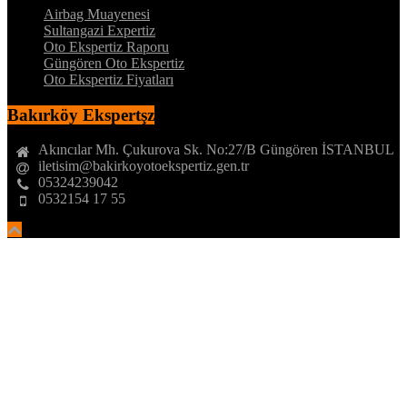
Airbag Muayenesi
Sultangazi Expertiz
Oto Ekspertiz Raporu
Güngören Oto Ekspertiz
Oto Ekspertiz Fiyatları
Bakırköy Ekspertşz
Akıncılar Mh. Çukurova Sk. No:27/B Güngören İSTANBUL
iletisim@bakirkoyotoekspertiz.gen.tr
05324239042
0532154 17 55