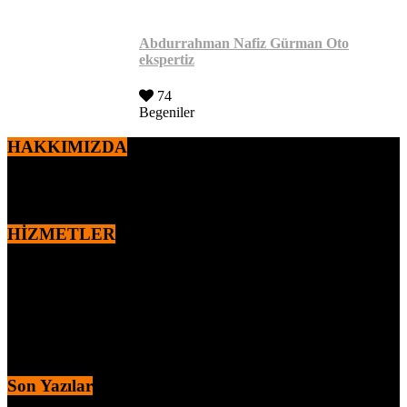
Abdurrahman Nafiz Gürman Oto
ekspertiz
74
Begeniler
HAKKIMIZDA
2010 yılından itibaren,
Ercan ÖZEN
tarafından kurulan markamız
otomotiv sektöründe faaliyet göstermektedir.
HİZMETLER
MOTOR – MEKANİK KONTROL
DYNO – MOTOR PERFORMANS TESTİ
MEKANİK ALT KONTROL
KAPORTA BOYA KONTROLÜ
İÇ AKSAM ELEKTRİK KONTROL
MEKANİK ALT KONTROL
Son Yazılar