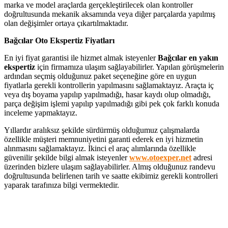
marka ve model araçlarda gerçekleştirilecek olan kontroller
doğrultusunda mekanik aksamında veya diğer parçalarda yapılmış
olan değişimler ortaya çıkartılmaktadır.
Bağcılar Oto Ekspertiz Fiyatları
En iyi fiyat garantisi ile hizmet almak isteyenler
Bağcılar
en yakın
ekspertiz
için firmamıza ulaşım sağlayabilirler. Yapılan görüşmelerin
ardından seçmiş olduğunuz paket seçeneğine göre en uygun
fiyatlarla gerekli kontrollerin yapılmasını sağlamaktayız. Araçta iç
veya dış boyama yapılıp yapılmadığı, hasar kaydı olup olmadığı,
parça değişim işlemi yapılıp yapılmadığı gibi pek çok farklı konuda
inceleme yapmaktayız.
Yıllardır aralıksız şekilde sürdürmüş olduğumuz çalışmalarda
özellikle müşteri memnuniyetini garanti ederek en iyi hizmetin
alınmasını sağlamaktayız. İkinci el araç alımlarında özellikle
güvenilir şekilde bilgi almak isteyenler
www.otoexper.net
adresi
üzerinden bizlere ulaşım sağlayabilirler. Almış olduğunuz randevu
doğrultusunda belirlenen tarih ve saatte ekibimiz gerekli kontrolleri
yaparak tarafınıza bilgi vermektedir.