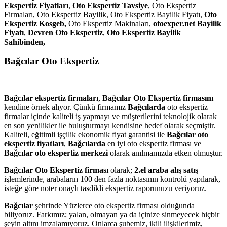
Ekspertiz Fiyatları
,
Oto Ekspertiz Tavsiye
, Oto Ekspertiz
Firmaları, Oto Ekspertiz Bayilik, Oto Ekspertiz Bayilik Fiyatı,
Oto
Ekspertiz Kosgeb,
Oto Ekspertiz Makinaları,
otoexper.net Bayilik
Fiyatı
,
Devren Oto Ekspertiz
,
Oto Ekspertiz Bayilik
Sahibinden,
Bağcılar Oto Ekspertiz
Bağcılar ekspertiz firmaları
,
Bağcılar
Oto Ekspertiz firmasını
kendine örnek alıyor. Çünkü firmamız
Bağcılarda
oto ekspertiz
firmalar içinde kaliteli iş yapmayı ve müşterilerini teknolojik olarak
en son yenilikler ile buluşturmayı kendisine hedef olarak seçmiştir.
Kaliteli, eğitimli işçilik ekonomik fiyat garantisi ile
Bağcılar
oto
ekspertiz fiyatları
,
Bağcılarda
en iyi oto ekspertiz firması ve
Bağcılar
oto ekspertiz merkezi
olarak anılmamızda etken olmuştur.
Bağcılar Oto Ekspertiz firması
olarak;
2.el araba alış satış
işlemlerinde, arabaların 100 den fazla noktasının kontrolü yapılarak,
isteğe göre noter onaylı tasdikli ekspertiz raporunuzu veriyoruz.
Bağcılar
şehrinde Yüzlerce oto ekspertiz firması olduğunda
biliyoruz. Farkımız; yalan, olmayan ya da içinize sinmeyecek hiçbir
şeyin altını imzalamıyoruz. Onlarca şubemiz, ikili ilişkilerimiz,