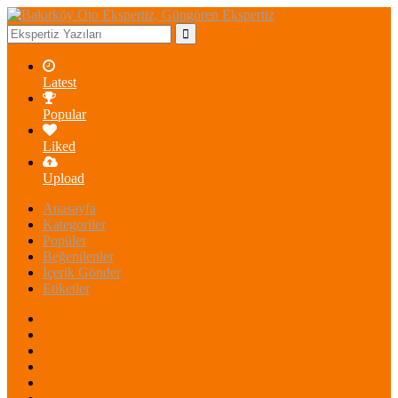
Latest
Popular
Liked
Upload
Anasayfa
Kategoriler
Popüler
Beğenilenler
İçerik Gönder
Etiketler