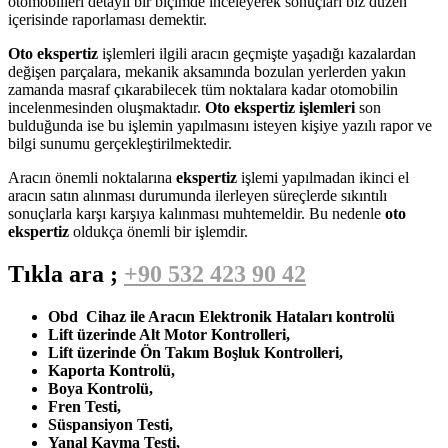
otomobilleri detaylı bir biçimde inceleyerek sonuçları biz düzen
içerisinde raporlaması demektir.
Oto ekspertiz
işlemleri ilgili aracın geçmişte yaşadığı kazalardan
değişen parçalara, mekanik aksamında bozulan yerlerden yakın
zamanda masraf çıkarabilecek tüm noktalara kadar otomobilin
incelenmesinden oluşmaktadır.
Oto ekspertiz işlemleri
son
bulduğunda ise bu işlemin yapılmasını isteyen kişiye yazılı rapor ve
bilgi sunumu gerçekleştirilmektedir.
Aracın önemli noktalarına
ekspertiz
işlemi yapılmadan ikinci el
aracın satın alınması durumunda ilerleyen süreçlerde sıkıntılı
sonuçlarla karşı karşıya kalınması muhtemeldir. Bu nedenle
oto
ekspertiz
oldukça önemli bir işlemdir.
Tıkla ara ;
+90 532 423 90 42
Obd Cihaz ile Aracın Elektronik Hataları kontrolü
Lift üzerinde Alt Motor Kontrolleri,
Lift üzerinde Ön Takım Boşluk Kontrolleri,
Kaporta Kontrolü,
Boya Kontrolü,
Fren Testi,
Süspansiyon Testi,
Yanal Kayma Testi,