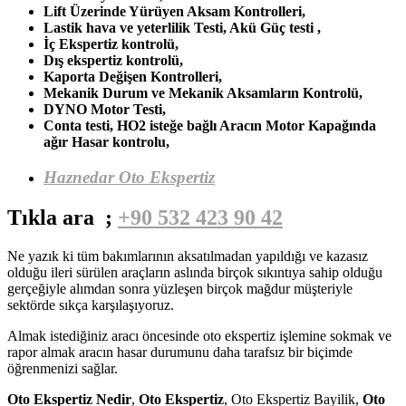
Lift Üzerinde Yürüyen Aksam Kontrolleri,
Lastik hava ve yeterlilik Testi, Akü Güç testi ,
İç Ekspertiz kontrolü,
Dış ekspertiz kontrolü,
Kaporta Değişen Kontrolleri,
Mekanik Durum ve Mekanik Aksamların Kontrolü,
DYNO Motor Testi,
Conta testi, HO2 isteğe bağlı Aracın Motor Kapağında
ağır Hasar kontrolu,
Haznedar Oto Ekspertiz
Tıkla ara ;
+90 532 423 90 42
Ne yazık ki tüm bakımlarının aksatılmadan yapıldığı ve kazasız
olduğu ileri sürülen araçların aslında birçok sıkıntıya sahip olduğu
gerçeğiyle alımdan sonra yüzleşen birçok mağdur müşteriyle
sektörde sıkça karşılaşıyoruz.
Almak istediğiniz aracı öncesinde oto ekspertiz işlemine sokmak ve
rapor almak aracın hasar durumunu daha tarafsız bir biçimde
öğrenmenizi sağlar.
Oto Ekspertiz Nedir
,
Oto Ekspertiz
, Oto Ekspertiz Bayilik,
Oto