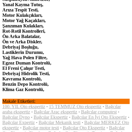
Yanal Kayma Tutuş,
Arıza Tespit Testi,
Motor Kulakçıkları,
Motor Yağ Kaçakları,
Şanzıman Kulakları,
Rot-Rotil Kontrolleri,
Ön Arka Balatalar,
Ön ve Arka Diskler,
Debriyaj Boşluğu,
Lastiklerin Durumu,
Yağ Hava Polen Filtre,
Egzoz Duman Kontrolü,
El Freni Çalışır Testi,
Debriyaj Hidrolik Testi,
Kavrama Kontrolü,
Benzin Depo Kontrolü,
Klima Gaz Kontrolü,
Makale Etiketleri:
100. YIL Oto ekspertiz
·
15 TEMMUZ Oto ekspertiz
·
Bağcılar
araba ekspertiz
·
Bağcılar Araç ekspertiz
·
Bağcılar computest
·
Bağcılar Dyno
·
Bağcılar Ekspertiz
·
Bağcılar En İyi Oto Ekspertiz
·
Bağcılar Expertiz
·
Bağcılar Mekanik testi
·
Bağcılar MERKEZ Oto
ekspertiz
·
Bağcılar motor testi
·
Bağcılar Oto Ekspertiz
·
Bağcılar