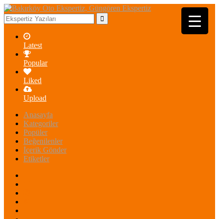
Latest
Popular
Liked
Upload
Anasayfa
Kategoriler
Popüler
Beğenilenler
İçerik Gönder
Etiketler