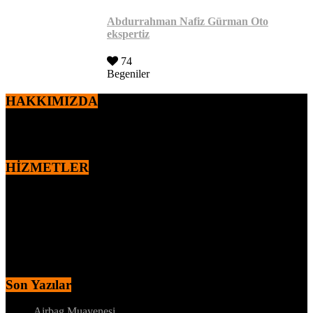
Abdurrahman Nafiz Gürman Oto
ekspertiz
74
Begeniler
HAKKIMIZDA
2010 yılından itibaren,
Ercan ÖZEN
tarafından kurulan markamız
otomotiv sektöründe faaliyet göstermektedir.
HİZMETLER
MOTOR – MEKANİK KONTROL
DYNO – MOTOR PERFORMANS TESTİ
MEKANİK ALT KONTROL
KAPORTA BOYA KONTROLÜ
İÇ AKSAM ELEKTRİK KONTROL
MEKANİK ALT KONTROL
Son Yazılar
Airbag Muayenesi