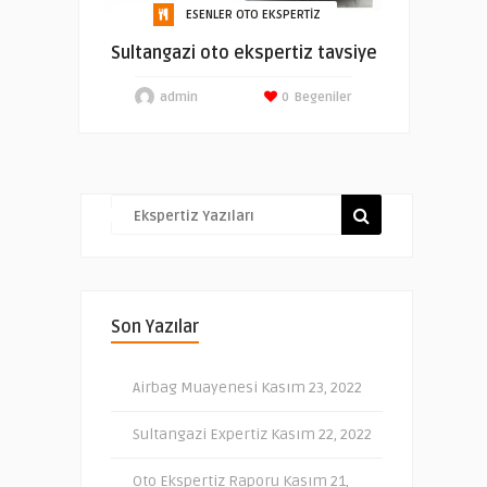
ESENLER OTO EKSPERTIZ
Sultangazi oto ekspertiz tavsiye
admin
0
Begeniler
Son Yazılar
Airbag Muayenesi
Kasım 23, 2022
Sultangazi Expertiz
Kasım 22, 2022
Oto Ekspertiz Raporu
Kasım 21,