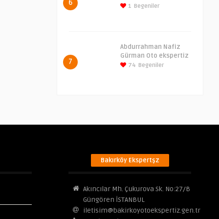
6
1
Begeniler
Abdurrahman Nafiz
Gürman Oto ekspertiz
7
74
Begeniler
Bakırköy Ekspertşz
Akıncılar Mh. Çukurova Sk. No:27/B
Güngören İSTANBUL
iletisim@bakirkoyotoekspertiz.gen.tr