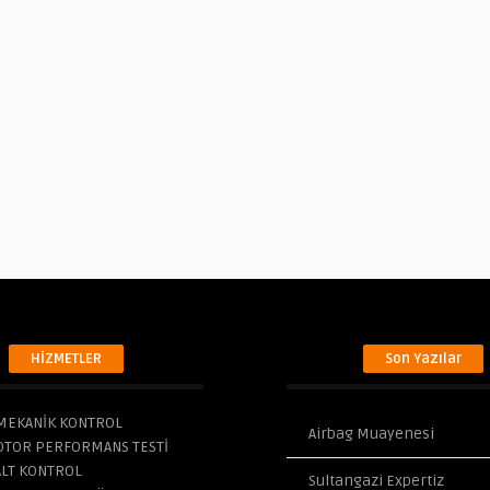
HİZMETLER
Son Yazılar
MEKANİK KONTROL
Airbag Muayenesi
OTOR PERFORMANS TESTİ
ALT KONTROL
Sultangazi Expertiz