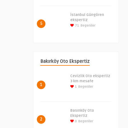
İstanbul Güngören
ekspertiz
5
71
Begeniler
Bakırköy Oto Ekspertiz
Cevizlik Oto ekspertiz
3 km mesafe
1
1
Begeniler
Basınköy Oto
Ekspertiz
2
0
Begeniler