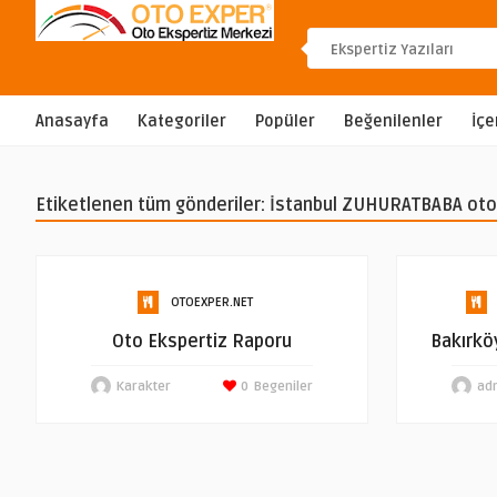
Anasayfa
Kategoriler
Popüler
Beğenilenler
İçe
Etiketlenen tüm gönderiler: İstanbul ZUHURATBABA oto
OTOEXPER.NET
Oto Ekspertiz Raporu
Bakırkö
Karakter
0
Begeniler
ad