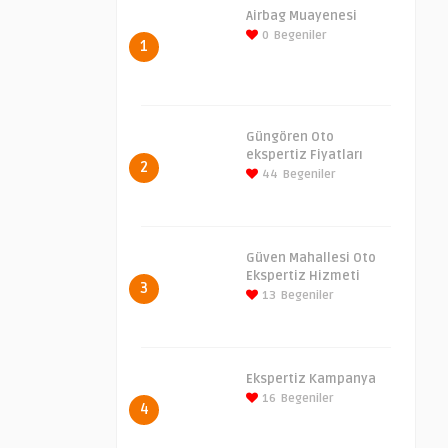
Airbag Muayenesi
0
Begeniler
1
Güngören Oto
ekspertiz Fiyatları
2
44
Begeniler
Güven Mahallesi Oto
Ekspertiz Hizmeti
3
13
Begeniler
Ekspertiz Kampanya
16
Begeniler
4