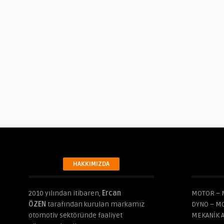
HAKKIMIZDA
2010 yılından itibaren,
Ercan
MOTOR – 
ÖZEN
tarafından kurulan markamız
DYNO – M
otomotiv sektöründe faaliyet
MEKANİK 