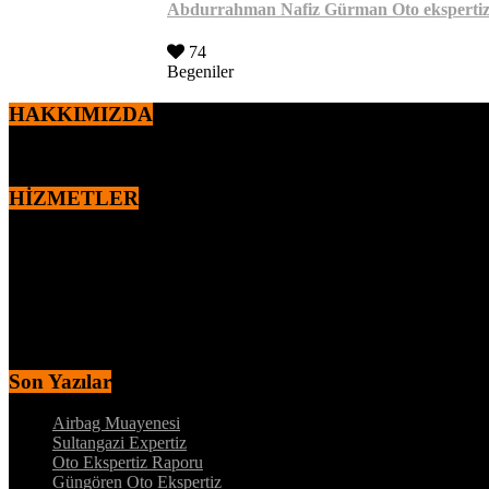
Abdurrahman Nafiz Gürman Oto eksperti
74
Begeniler
HAKKIMIZDA
2010 yılından itibaren,
Ercan ÖZEN
tarafından kurulan markamız oto
HİZMETLER
MOTOR – MEKANİK KONTROL
DYNO – MOTOR PERFORMANS TESTİ
MEKANİK ALT KONTROL
KAPORTA BOYA KONTROLÜ
İÇ AKSAM ELEKTRİK KONTROL
MEKANİK ALT KONTROL
Son Yazılar
Airbag Muayenesi
Sultangazi Expertiz
Oto Ekspertiz Raporu
Güngören Oto Ekspertiz