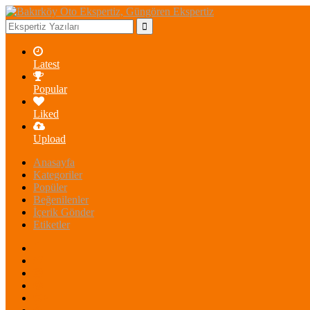
Latest
Popular
Liked
Upload
Anasayfa
Kategoriler
Popüler
Beğenilenler
İçerik Gönder
Etiketler