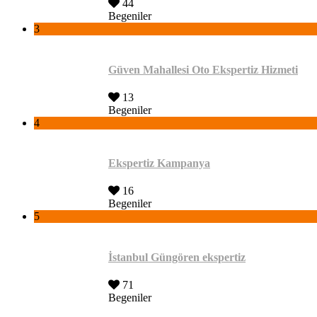
44
Begeniler
3
Güven Mahallesi Oto Ekspertiz Hizmeti
13
Begeniler
4
Ekspertiz Kampanya
16
Begeniler
5
İstanbul Güngören ekspertiz
71
Begeniler