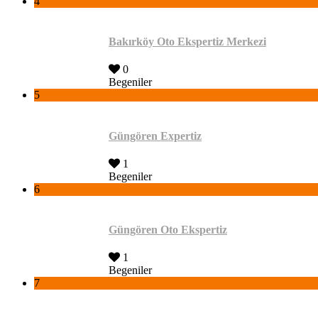
4
Bakırköy Oto Ekspertiz Merkezi
0
Begeniler
5
Güngören Expertiz
1
Begeniler
6
Güngören Oto Ekspertiz
1
Begeniler
7