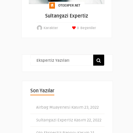
OTOEXPER.NET
Sultangazi Expertiz
Karakter
0
Begeniler
Son Yazılar
Airbag Muayenesi
Kasım 23, 2022
Sultangazi Expertiz
Kasım 22, 2022
Oto Ekspertiz Raporu
Kasım 21,