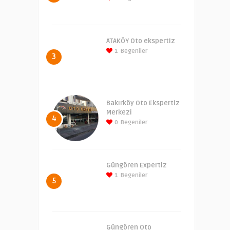
ATAKÖY Oto ekspertiz
1
Begeniler
3
Bakırköy Oto Ekspertiz
Merkezi
4
0
Begeniler
Güngören Expertiz
1
Begeniler
5
Güngören Oto