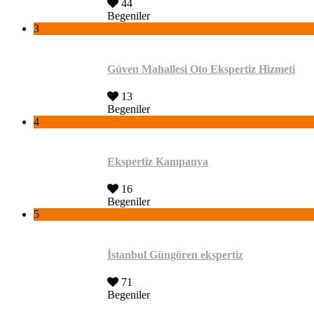
44
Begeniler
3
Güven Mahallesi Oto Ekspertiz Hizmeti
13
Begeniler
4
Ekspertiz Kampanya
16
Begeniler
5
İstanbul Güngören ekspertiz
71
Begeniler