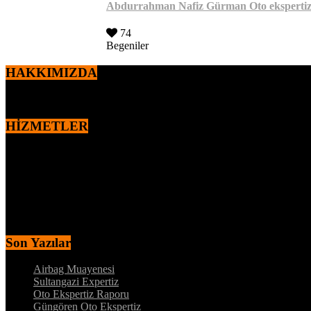
Abdurrahman Nafiz Gürman Oto eksperti
74
Begeniler
HAKKIMIZDA
2010 yılından itibaren,
Ercan ÖZEN
tarafından kurulan markamız oto
HİZMETLER
MOTOR – MEKANİK KONTROL
DYNO – MOTOR PERFORMANS TESTİ
MEKANİK ALT KONTROL
KAPORTA BOYA KONTROLÜ
İÇ AKSAM ELEKTRİK KONTROL
MEKANİK ALT KONTROL
Son Yazılar
Airbag Muayenesi
Sultangazi Expertiz
Oto Ekspertiz Raporu
Güngören Oto Ekspertiz