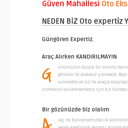
Güven Mahallesi
Oto Eks
NEDEN BİZ Oto experti̇z
Güngören Expertiz.
Araç Alırken KANDIRILMAYIN
G
ünümüzün büyük bir sorunu haline 
görülen ile alakasız çıkmakta. Bazı
sunmakta ve siz ilk araçla karşıla
cümlesini kullanmamanız için biz burdayı
Bir gözünüzde biz olalım
A
raç ile buluşmamızda ilk kontrolle
gerek elektronik aksam çalışma kont