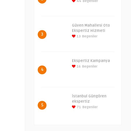
44
Begeniler
Güven Mahallesi Oto
Ekspertiz Hizmeti
3
13
Begeniler
Ekspertiz Kampanya
16
Begeniler
4
İstanbul Güngören
ekspertiz
5
71
Begeniler