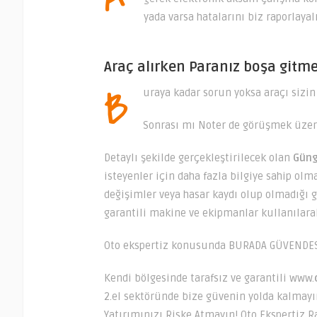
yada varsa hatalarını biz raporlaya
Araç alırken Paranız boşa gitm
B
uraya kadar sorun yoksa araçı sizin
Sonrası mı Noter de görüşmek üze
Detaylı şekilde gerçekleştirilecek olan
Gün
isteyenler için daha fazla bilgiye sahip ol
değişimler veya hasar kaydı olup olmadığı g
garantili makine ve ekipmanlar kullanılarak
Oto ekspertiz konusunda BURADA GÜVENDES
Kendi bölgesinde tarafsız ve garantili www.
2.el sektöründe bize güvenin yolda kalmayın 
Yatırımınızı Riske Atmayın! Oto Ekspertiz 