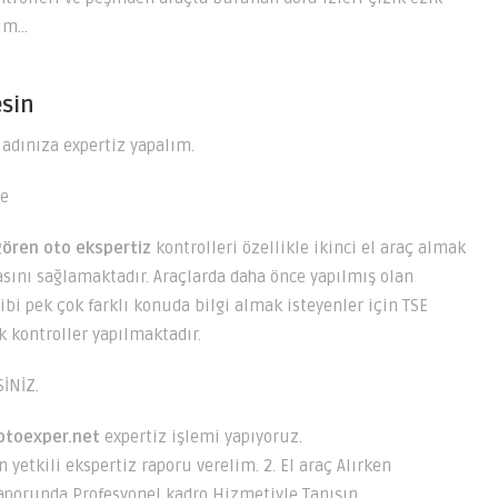
lım…
esin
 adınıza expertiz yapalım.
re
gören
oto ekspertiz
kontrolleri özellikle ikinci el araç almak
masını sağlamaktadır. Araçlarda daha önce yapılmış olan
ibi pek çok farklı konuda bilgi almak isteyenler için TSE
 kontroller yapılmaktadır.
İNİZ.
otoexper.net
expertiz işlemi yapıyoruz.
yetkili ekspertiz raporu verelim. 2. El araç Alırken
Raporunda Profesyonel kadro Hizmetiyle Tanışın.