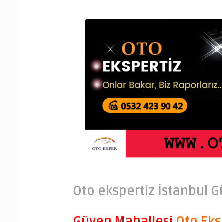
Oto ekspertiz İstanbul 
Güven Mahallesi
Oto Eks