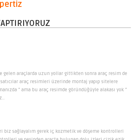
pertiz
 YAPTIRIYORUZ
gelen araçlarda uzun yollar gittikten sonra araç resim de
 satıcılar araç resimleri üzerinde montaj yapıp sitelere
şmanızda ” ama bu araç resimde göründüğüyle alakası yok ”
z…
ri biz sağlayalım gerek iç kozmetik ve döşeme kontrolleri
rolleri ve peşinden araçta bulunan dolu izleri çizik ezik