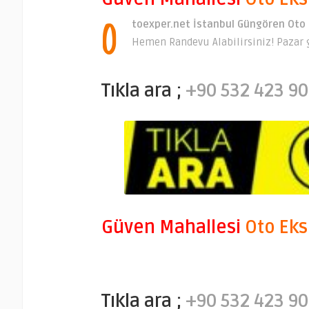
O
toexper.net İstanbul Güngören Oto 
Hemen Randevu Alabilirsiniz! Pazar g
Tıkla ara ;
+90 532 423 90
Güven Mahallesi
Oto Eks
Tıkla ara ;
+90 532 423 90