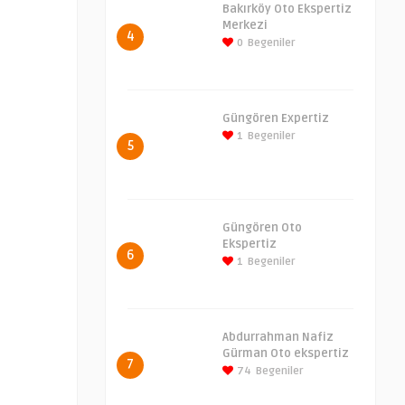
Bakırköy Oto Ekspertiz
Merkezi
4
0
Begeniler
Güngören Expertiz
1
Begeniler
5
Güngören Oto
Ekspertiz
6
1
Begeniler
Abdurrahman Nafiz
Gürman Oto ekspertiz
7
74
Begeniler